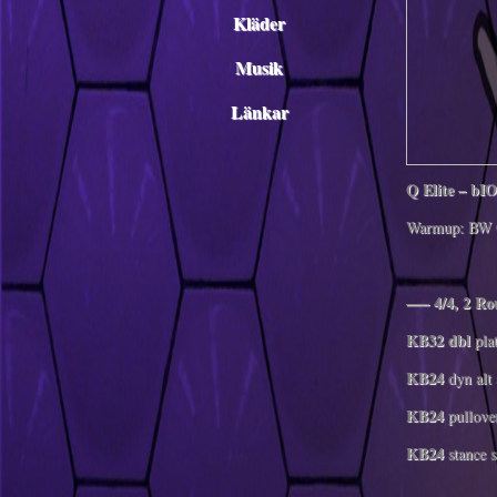
Kläder
Musik
Länkar
Q Elite – bIO
Warmup: BW 
—– 4/4, 2 R
KB32 dbl
pla
KB24
dyn alt 
KB24
pullover
KB24
stance s