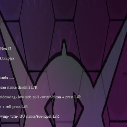
Nco II
Complex
ounds —-
teau stance deadlift L/R
sideswing- low side pull -switch/clean + press L/R
 + roll press L/R
toe-
wing- turn- BU stance/
squat L/R