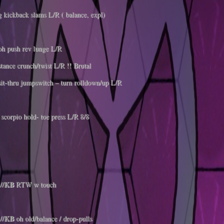
g kickback slams L/R ( balance, expl)
h push rev lunge L/R
tance crunch/twist L/R !! Brutal
it-thru jumpswitch – turn rolldown/up L/R
scorpio hold- toe press L/R 8/8
:
KB
//
RTW w touch
KB
//
oh old/balance / drop-pulls