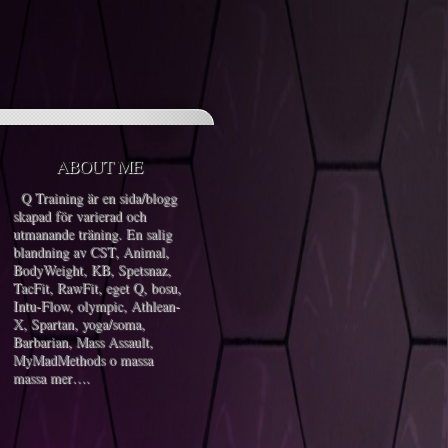
ABOUT ME
Q Training är en sida/blogg
skapad för varierad och
utmanande träning. En salig
blandning av CST, Animal,
BodyWeight, KB, Spetsnaz,
TacFit, RawFit, eget Q, bosu,
Intu-Flow, olympic, Athlean-
X, Spartan, yoga/soma,
Barbarian, Mass Assault,
MyMadMethods o massa
massa mer….