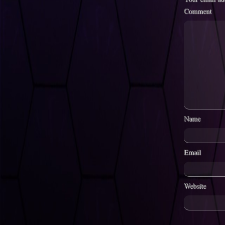
Comment
Name
Email
Website