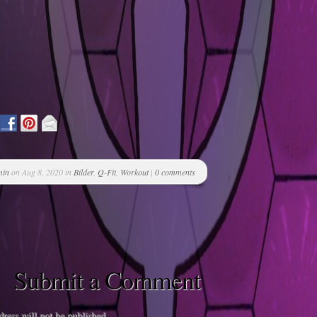
min
on Aug 8, 2020 in
Bilder
,
Q-Fit
,
Workout
|
0 comments
Submit a Comment
ress will not be published.