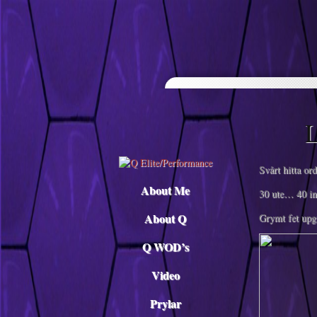
Descargar musica
L
Svårt hitta or
About Me
30 ute… 40 i
About Q
Grymt fet upg
Q WOD’s
Video
Prylar