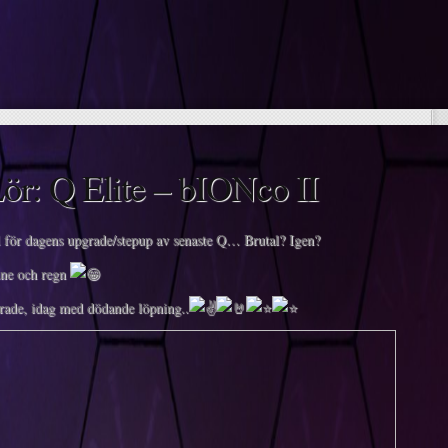
ör: Q Elite – bIONco II
d för dagens upgrade/stepup av senaste Q… Brutal? Igen?
nne och regn
rade, idag med dödande löpning..