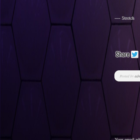
—- Stretch
Posted by
ad
Your email add