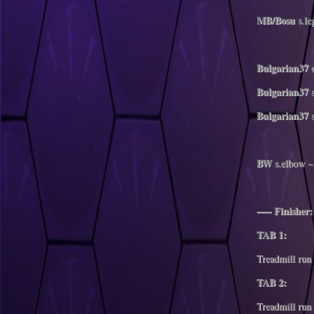
MB/Bosu
s.le
Bulgarian37
o
Bulgarian37
s
Bulgarian37
s
BW
s.elbow – 
—– Finisher
TAB 1:
Treadmill run 
TAB 2:
Treadmill run 