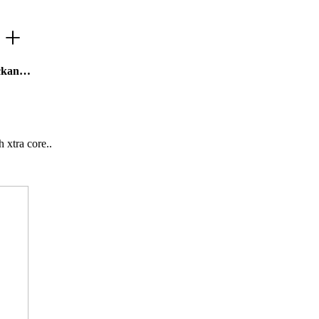
veckan…
 xtra core..