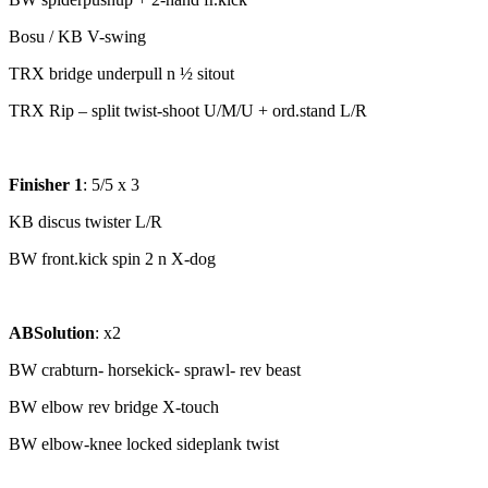
Bosu / KB V-swing
TRX bridge underpull n ½ sitout
TRX Rip – split twist-shoot U/M/U + ord.stand L/R
Finisher 1
: 5/5 x 3
KB discus twister L/R
BW front.kick spin 2 n X-dog
ABSolution
: x2
BW crabturn- horsekick- sprawl- rev beast
BW elbow rev bridge X-touch
BW
elbow-knee locked sideplank twist