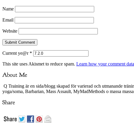
Name
Email
Website
Current ye@r
*
This site uses Akismet to reduce spam.
Learn how your comment data 
Q Training är en sida/blogg skapad för varierad och utmanande träni
yoga/soma, Barbarian, Mass Assault, MyMadMethods o massa mass