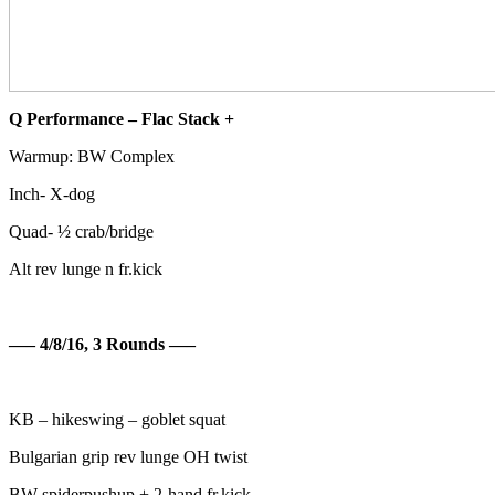
Q Performance – Flac Stack +
Warmup: BW Complex
Inch- X-dog
Quad- ½ crab/bridge
Alt rev lunge n fr.kick
—– 4/8/16, 3 Rounds —–
KB – hikeswing – goblet squat
Bulgarian grip rev lunge OH twist
BW spiderpushup + 2-hand fr.kick