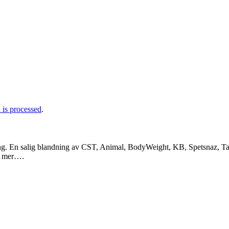
is processed
.
ng. En salig blandning av CST, Animal, BodyWeight, KB, Spetsnaz, Tac
a mer….