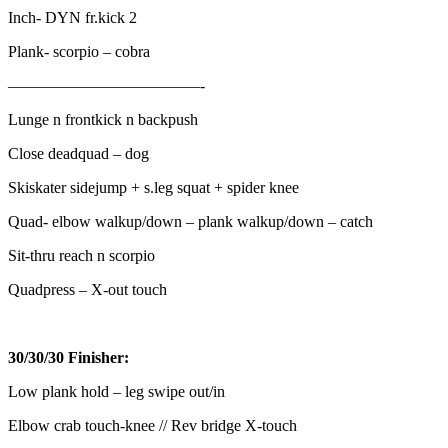
Inch- DYN fr.kick 2
Plank- scorpio – cobra
————————————-
Lunge n frontkick n backpush
Close deadquad – dog
Skiskater sidejump + s.leg squat + spider knee
Quad- elbow walkup/down – plank walkup/down – catch
Sit-thru reach n scorpio
Quadpress – X-out touch
30/30/30 Finisher:
Low plank hold – leg swipe out/in
Elbow crab touch-knee // Rev bridge X-touch