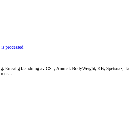
is processed
.
ng. En salig blandning av CST, Animal, BodyWeight, KB, Spetsnaz, Tac
a mer….