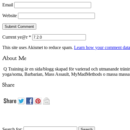
Email
Website
Current ye@r
*
This site uses Akismet to reduce spam.
Learn how your comment data 
Q Training är en sida/blogg skapad för varierad och utmanande träni
yoga/soma, Barbarian, Mass Assault, MyMadMethods o massa mass
Search for: