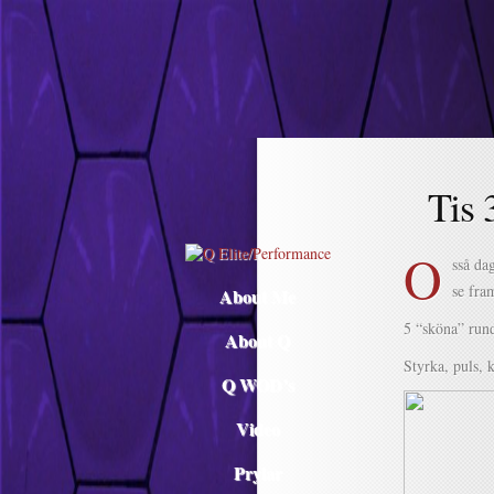
Descargar musica
Tis
O
sså da
se fra
About Me
5 “sköna” run
About Q
Styrka, puls, 
Q WOD’s
Video
Prylar