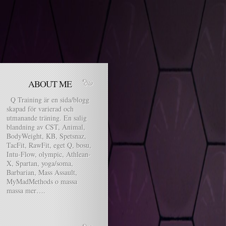
ABOUT ME
Q Training är en sida/blogg
skapad för varierad och
utmanande träning. En salig
blandning av CST, Animal,
BodyWeight, KB, Spetsnaz,
TacFit, RawFit, eget Q, bosu,
Intu-Flow, olympic, Athlean-
X, Spartan, yoga/soma,
Barbarian, Mass Assault,
MyMadMethods o massa
massa mer….