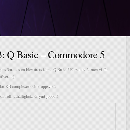
 3: Q Basic – Commodore 5
gens 3:a…. som blev årets första Q Basic!! Första av 2, men vi får
möver..;-)
dor KB complexer och kroppsvikt.
kontroll, uthållighet.. Grymt jobbat!