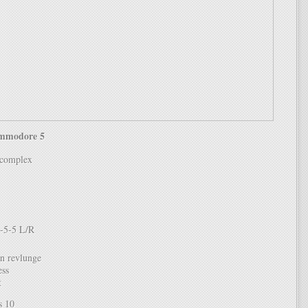
ommodore 5
complex
-5-5 L/R
n revlunge
ess
t
s 10