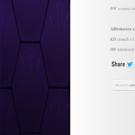
BW scorpio str
ABSolution x
KB crunch n 
BW kinstretch
Posted by
ad