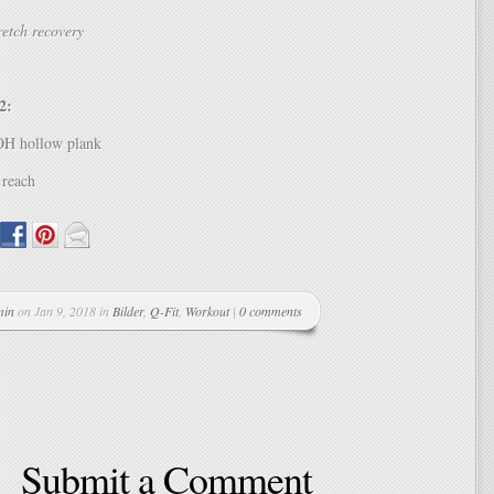
etch recovery
2:
OH hollow plank
 reach
min
on Jan 9, 2018 in
Bilder
,
Q-Fit
,
Workout
|
0 comments
Submit a Comment