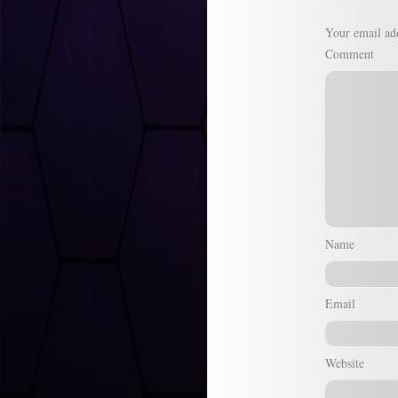
Your email add
Comment
Name
Email
Website