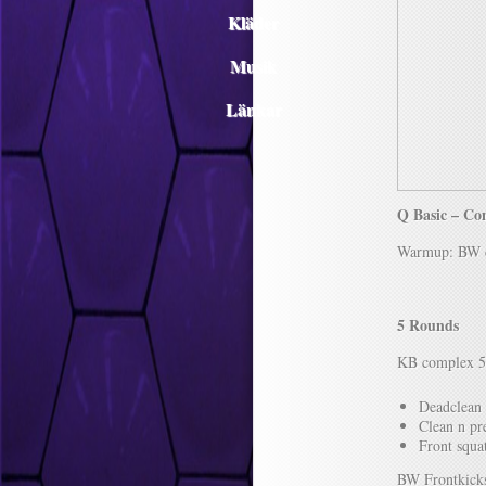
Kläder
Musik
Länkar
Q Basic – C
Warmup: BW 
5 Rounds
KB complex 5
Deadclean 
Clean n pr
Front squa
BW Frontkick