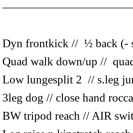
———————————
Dyn frontkick // ½ back (- 
Quad walk down/up // quad
Low lungesplit 2 // s.leg j
3leg dog // close hand rocca
BW tripod reach // AIR swi