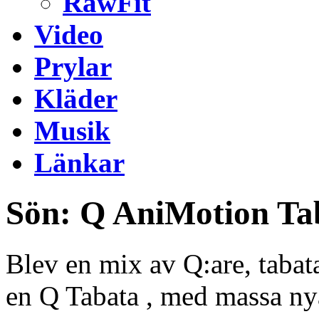
RawFit
Video
Prylar
Kläder
Musik
Länkar
Sön: Q AniMotion Ta
Blev en mix av Q:are, tabat
en Q Tabata , med massa n