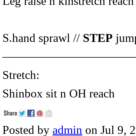
Leg raise n kinstretch reach
S.hand sprawl //
STEP
jum
———————————
Stretch:
Shinbox sit n OH reach
Posted by
admin
on Jul 9, 