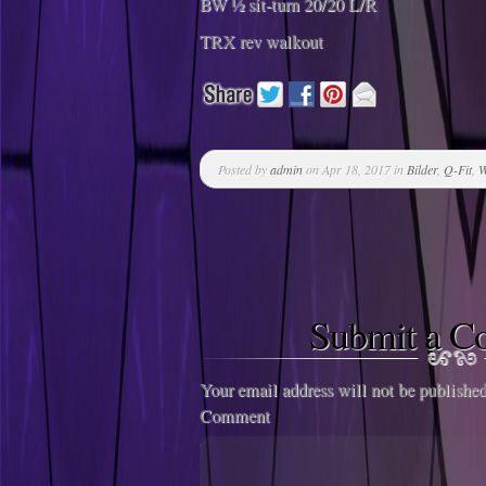
BW ½ sit-turn 20/20 L/R
TRX rev walkout
Posted by
admin
on Apr 18, 2017 in
Bilder
,
Q-Fit
,
W
Submit a 
Your email address will not be published
Comment