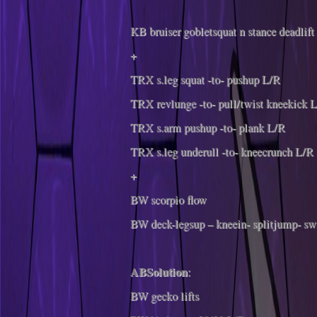
KB bruiser gobletsquat n stance deadlift
+
TRX s.leg squat -to- pushup L/R
TRX revlunge -to- pull/twist kneekick 
TRX s.arm pushup -to- plank L/R
TRX s.leg underull -to- kneecrunch L/R
+
BW scorpio flow
BW deck-legsup – kneein- splitjump- sw
ABSolution
:
BW gecko lifts