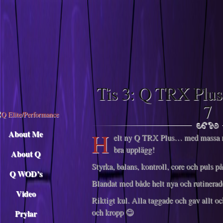
Descargar musica
Tis 3: Q TRX Plus
7
H
About Me
elt ny Q TRX Plus… med massa n
bra upplägg!
About Q
Styrka, balans, kontroll, core och puls på
Q WOD’s
Blandat med både helt nya och rutinerade
Video
Riktigt kul. Alla taggade och gav allt o
och kropp 😉
Prylar