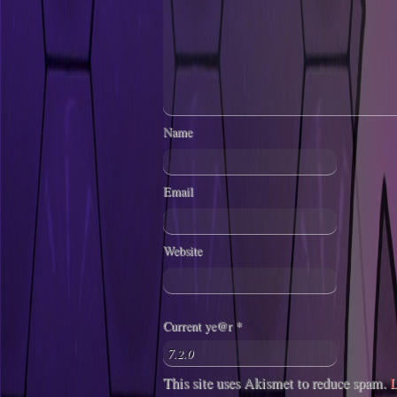
Name
Email
Website
Current ye@r
*
This site uses Akismet to reduce spam.
L