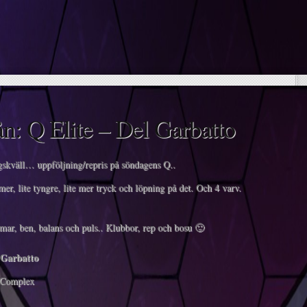
n: Q Elite – Del Garbatto
skväll… uppföljning/repris på söndagens Q..
mer, lite tyngre, lite mer tryck och löpning på det. Och 4 varv.
mar, ben, balans och puls.. Klubbor, rep och bosu 🙂
 Garbatto
Complex