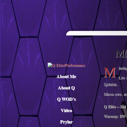
Descargar musica
Må
M
åndag
About Me
Lite 
Sjöblött..
About Q
Massa core, ar
Q WOD’s
Q Elite – Del
Video
Warmup: BW 
Prylar