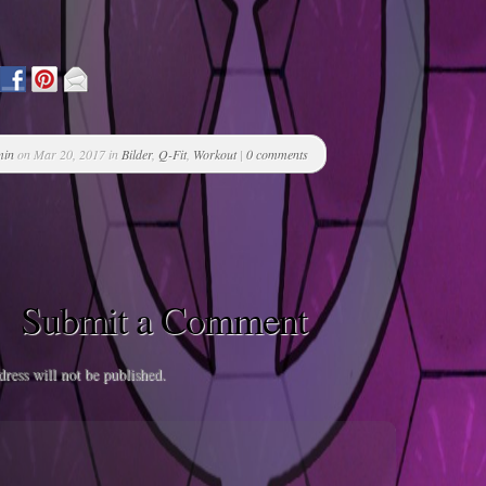
min
on Mar 20, 2017 in
Bilder
,
Q-Fit
,
Workout
|
0 comments
Submit a Comment
ress will not be published.