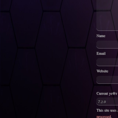
Name
Email
Website
Current ye@r
This site use
processed
.