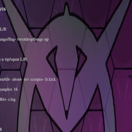
4/16
L/R
nge/flag- twistdrop/lunge up
 n tip/squat L/R
/tilt- sitout- rev scorpio- fr.kick
omplex 16
bl+ s.leg
B