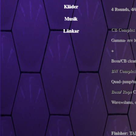
Kläder
4 Rounds, 4/
Musik
CB Complex
Länkar
Gamma- rev lu
+
Bosu/CB clean
BW Complex
Quad–jump/turn
Bosu/ Rope
C
Wave+slams, d
Finisher: TA