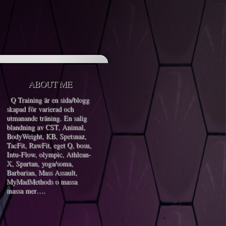
ABOUT ME
Q Training är en sida/blogg
skapad för varierad och
utmanande träning. En salig
blandning av CST, Animal,
BodyWeight, KB, Spetsnaz,
TacFit, RawFit, eget Q, bosu,
Intu-Flow, olympic, Athlean-
X, Spartan, yoga/soma,
Barbarian, Mass Assault,
MyMadMethods o massa
massa mer….