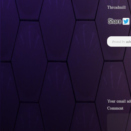
Threadmill
Posted by
ad
Your email add
Comment