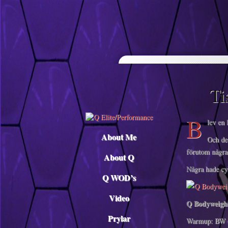
Descargar musica
Ti
B
lev en
About Me
Och de 
förutom några
About Q
Några hade cyk
Q WOD’s
Video
Q Bodyweigh
Prylar
Warmup: BW 