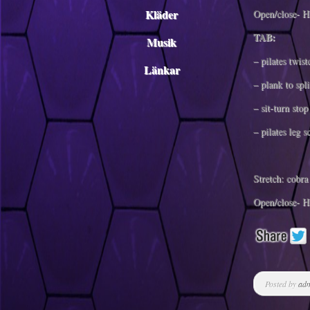
Kläder
Open/close- H
TAB:
Musik
– pilates twis
Länkar
– plank to spl
– sit-turn stop
– pilates leg s
Stretch: cobra
Open/close- H
Posted by
ad