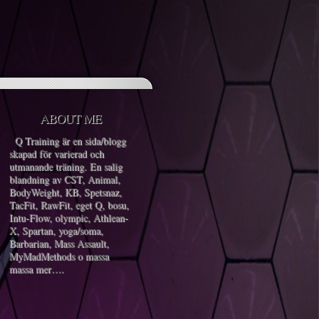
ABOUT ME
Q Training är en sida/blogg
skapad för varierad och
utmanande träning. En salig
blandning av CST, Animal,
BodyWeight, KB, Spetsnaz,
TacFit, RawFit, eget Q, bosu,
Intu-Flow, olympic, Athlean-
X, Spartan, yoga/soma,
Barbarian, Mass Assault,
MyMadMethods o massa
massa mer….