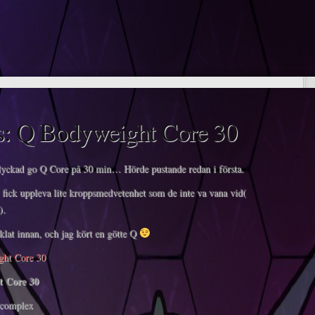
s: Q Bodyweight Core 30
 lyckad go Q Core på 30 min… Hörde pustande redan i första.
fick uppleva lite kroppsmedvetenhet som de inte va vana vid(
).
lat innan, och jag kört en götte Q
t Core 30
complex