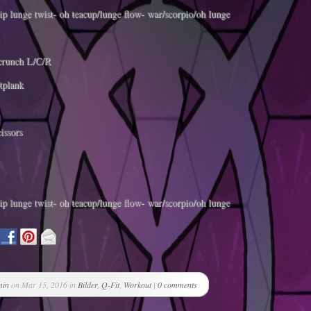
ip lunge twist- oh teacup/lunge flow- war/scorpio/oh lunge
tcrunch L/C/R
itplank
cissors
ip lunge twist- oh teacup/lunge flow- war/scorpio/oh lunge
min
on Mar 15, 2016 in
Bilder
,
Q-Fit
,
Workout
|
0 comments