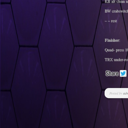
KB alt clean n
BW crabswitch
– – rest
Finisher
:
Quad- press 10
TRX under-ro
Posted by
ad