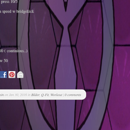
 press 10/5
 speed w bridgekick
0 ( continious..)
w 50
min
on Jan 30, 2016 in
Bilder
,
Q-Fit
,
Workout
|
0 comments