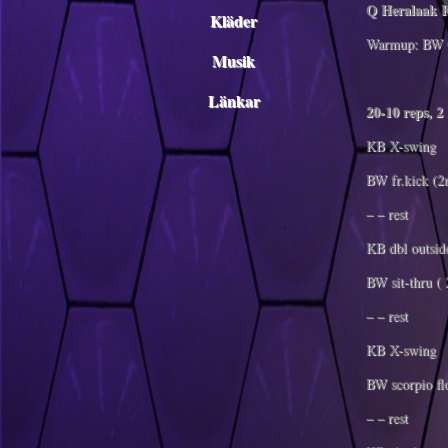
Q Heralaak
Kläder
Warmup: BW 
Musik
Länkar
20-10 reps, 
KB X-swing
BW fr.kick (2
– – rest
KB dbl outsid
BW sit-thru (
– – rest
KB X-swing
BW scorpio f
– – rest