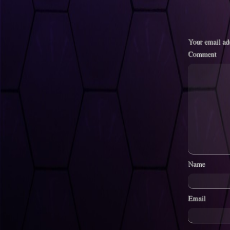
Your email add
Comment
Name
Email