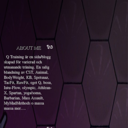
ABOUT ME
Q Training är en sida/blogg
skapad för varierad och
utmanande träning. En salig
blandning av CST, Animal,
BodyWeight, KB, Spetsnaz,
TacFit, RawFit, eget Q, bosu,
Intu-Flow, olympic, Athlean-
X, Spartan, yoga/soma,
Barbarian, Mass Assault,
MyMadMethods o massa
massa mer….