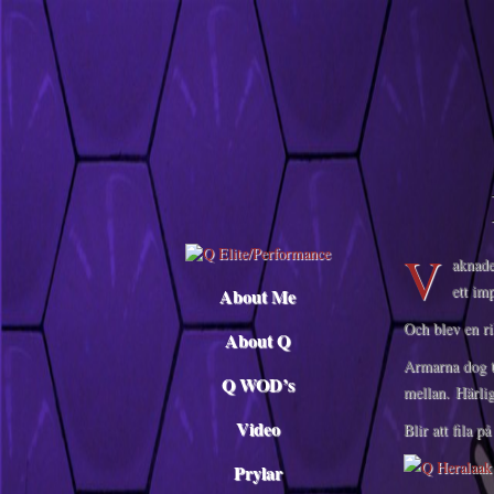
Descargar musica
V
aknade
ett im
About Me
Och blev en ri
About Q
Armarna dog t
Q WOD’s
mellan. Härli
Video
Blir att fila 
Prylar