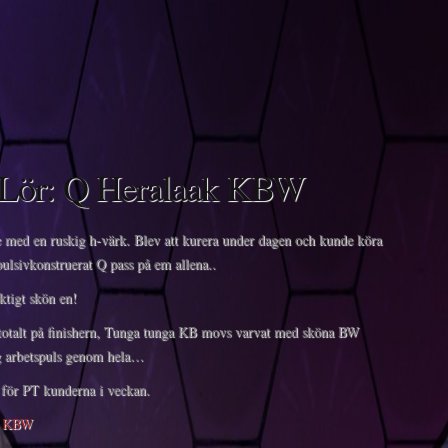
Lör: Q Heralaak KBW
 med en ruskig h-värk. Blev att kurera under dagen och kunde köra
pulsivkonstruerat Q pass på em allena..
ktigt skön en!
otalt på finishern, Tunga tunga KB movs varvat med sköna BW
g arbetspuls genom hela…
på för PT kunderna i veckan.