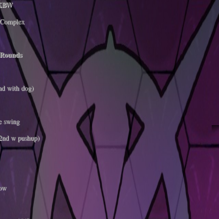
 KBW
Complex
2 Rounds
nd with dog)
e swing
 2nd w pushup)
low