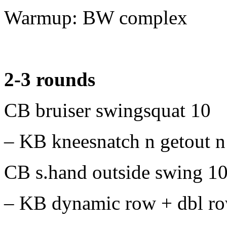
Warmup: BW complex
2-3 rounds
CB bruiser swingsquat 10
– KB kneesnatch n getout n
CB s.hand outside swing 1
– KB dynamic row + dbl ro