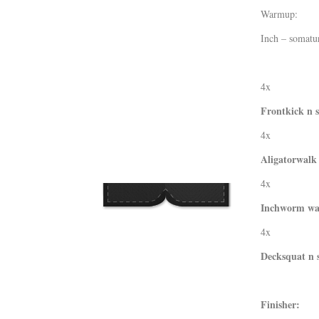
Warmup:
Q WOD’s
Inch – somatur
Video
Prylar
4x
Kläder
Frontkick n 
Musik
4x
Länkar
Aligatorwalk
4x
Inchworm walk
4x
Decksquat n 
Finisher: