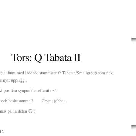
Tors: Q Tabata II
 rejäl bunt med laddade stammisar fr Tabatan/Smallgroup som fick
ite nytt upplägg..
 positiva synpunkter efteråt oxå.
iga och beslutsamma!! Grymt jobbat..
iss på 1a delen 😉 )
12