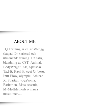
ABOUT ME
Q Training är en sida/blogg
skapad för varierad och
utmanande träning. En salig
blandning av CST, Animal,
BodyWeight, KB, Spetsnaz,
TacFit, RawFit, eget Q, bosu,
Intu-Flow, olympic, Athlean-
X, Spartan, yoga/soma,
Barbarian, Mass Assault,
MyMadMethods o massa
massa mer….