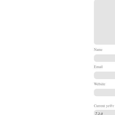
Name
Email
Website
Current ye@r