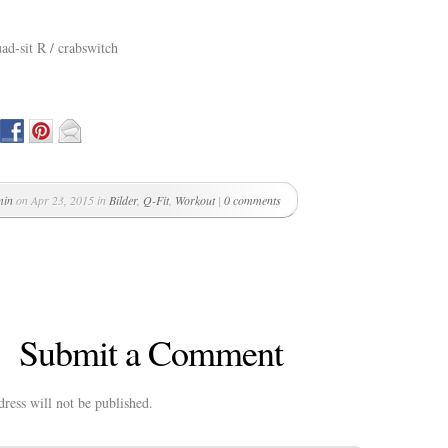
uad-sit R / crabswitch
min
on Apr 23, 2015 in
Bilder
,
Q-Fit
,
Workout
|
0 comments
Submit a Comment
ress will not be published.