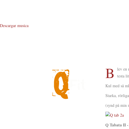
Descargar musica
B
lev en
testa l
Kul med så mkt
Starka, rörl
(synd på min m
About Me
About Q
Q Tabata II -