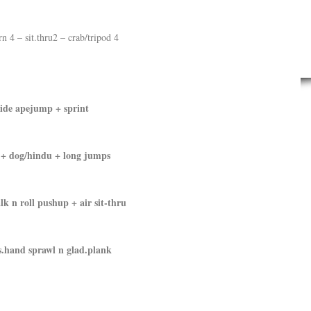
n 4 – sit.thru2 – crab/tripod 4
side apejump + sprint
 + dog/hindu + long jumps
 n roll pushup + air sit-thru
s.hand sprawl n glad.plank