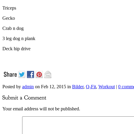
Triceps
Gecko
Crab n dog
3 leg dog n plank
Deck hip drive
Posted by
admin
on Feb 12, 2015 in
Bilder
,
Q-Fit
,
Workout
|
0 comm
Your email address will not be published.