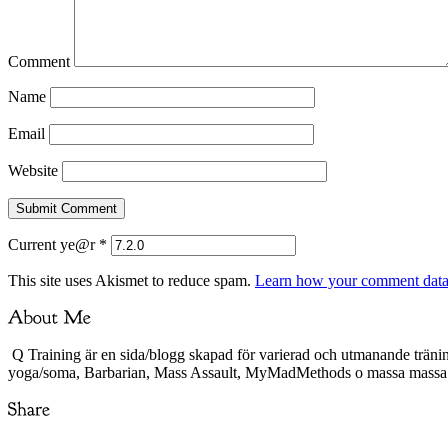
Comment
Name
Email
Website
Current ye@r
*
This site uses Akismet to reduce spam.
Learn how your comment data 
Q Training är en sida/blogg skapad för varierad och utmanande träni
yoga/soma, Barbarian, Mass Assault, MyMadMethods o massa mass