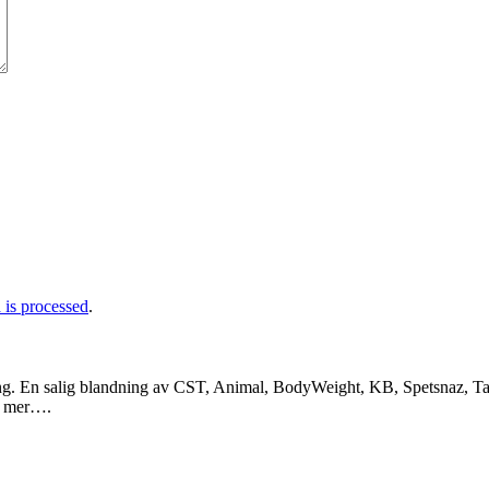
is processed
.
ng. En salig blandning av CST, Animal, BodyWeight, KB, Spetsnaz, Tac
a mer….