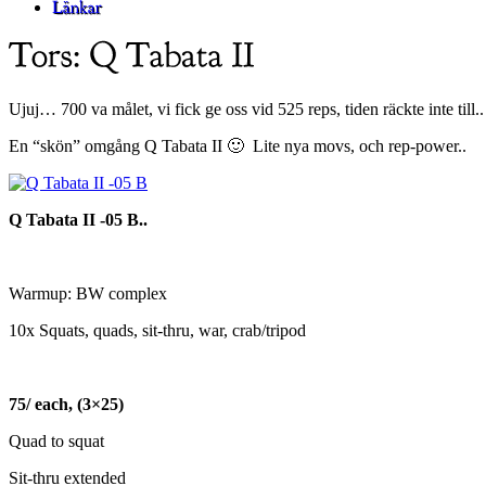
Ujuj… 700 va målet, vi fick ge oss vid 525 reps, tiden räckte inte till.
En “skön” omgång Q Tabata II 🙂 Lite nya movs, och rep-power..
Q Tabata II -05 B..
Warmup: BW complex
10x Squats, quads, sit-thru, war, crab/tripod
75/ each, (3×25)
Quad to squat
Sit-thru extended