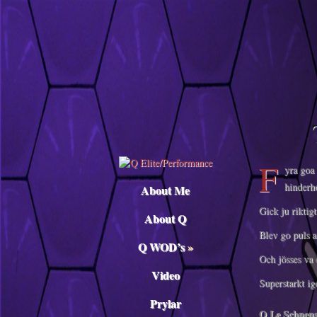
Descargar musica
F
yra goa
hinderh
About Me
Gick ju riktigt
About Q
Blev go puls 
Q WOD’s
»
Och jösses va 
Video
Superstarkt ig
Prylar
Q Le Schpens