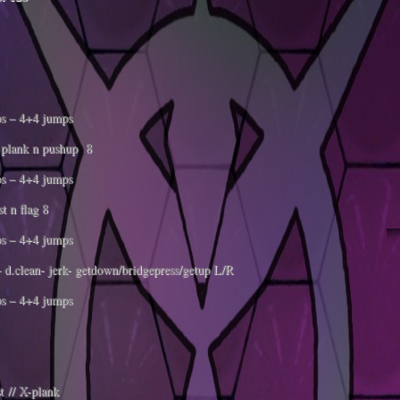
s – 4+4 jumps
 plank n pushup 8
s – 4+4 jumps
 n flag 8
s – 4+4 jumps
d.clean- jerk- getdown/bridgepress/getup L/R
s – 4+4 jumps
st // X-plank