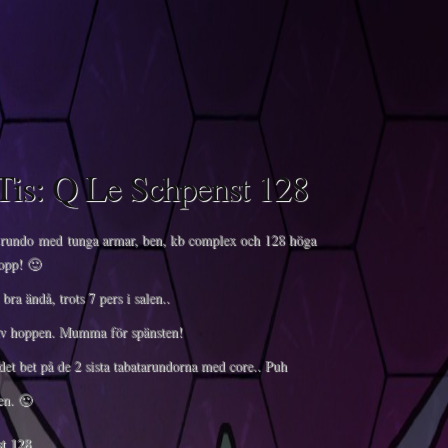
Tis: Q Le Schpenst 128
 rundo med tunga armar, ben, kb complex och 128 höga
opp! 🙂
 bra ändå, trots 7 pers i salen..
av hoppen. Mumma för spänsten!
det bet på de 2 sista tabatarundorna med core.. Puh
en. 🙂
t 128