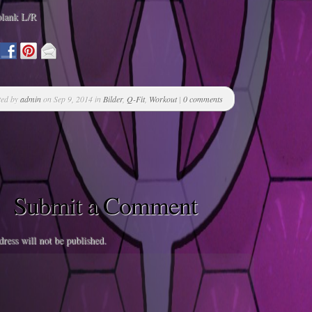
plank L/R
ted by
admin
on Sep 9, 2014 in
Bilder
,
Q-Fit
,
Workout
|
0 comments
Submit a Comment
ress will not be published.