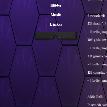
Kläder
Musik
4 rounds of:
KB
deadlift 8
Länkar
– Hurdle jump
BW
glide low
– Hurdle jump
CB
gamma cast
– Hurdle jump
KB
complex – 
– Hurdle jump
ABS/ TAB:
Pilates 90 twi