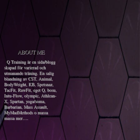
ABOUT ME
Q Training är en sida/blogg
skapad för varierad och
utmanande träning. En salig
blandning av CST, Animal,
BodyWeight, KB, Spetsnaz,
TacFit, RawFit, eget Q, bosu,
Intu-Flow, olympic, Athlean-
X, Spartan, yoga/soma,
Barbarian, Mass Assault,
MyMadMethods o massa
massa mer….