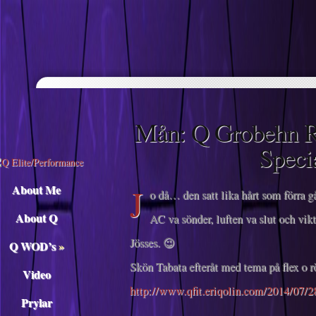
Descargar musica
Mån: Q Grobehn Re
Speci
J
About Me
o då… den satt lika hårt som förra g
About Q
AC va sönder, luften va slut och vikt
Jösses. 😉
Q WOD’s
»
Skön Tabata efteråt med tema på flex o r
Video
http://www.qfit.eriqolin.com/2014/07/
Prylar