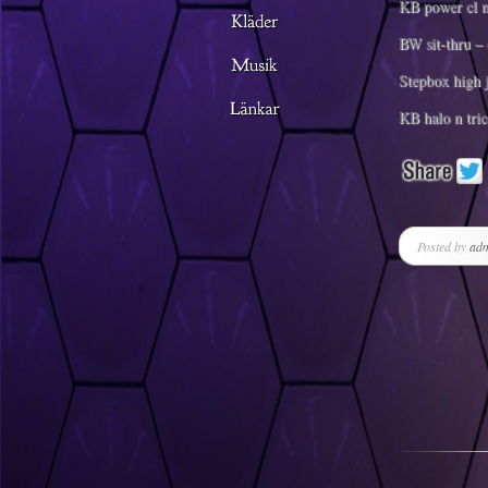
KB power cl n
BW sit-thru –
Stepbox high 
KB halo n tric
Posted by
ad