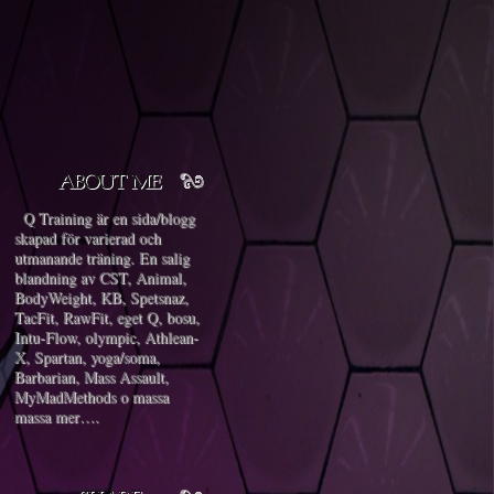
Q Training är en sida/blogg
skapad för varierad och
utmanande träning. En salig
blandning av CST, Animal,
BodyWeight, KB, Spetsnaz,
TacFit, RawFit, eget Q, bosu,
Intu-Flow, olympic, Athlean-
X, Spartan, yoga/soma,
Barbarian, Mass Assault,
MyMadMethods o massa
massa mer….