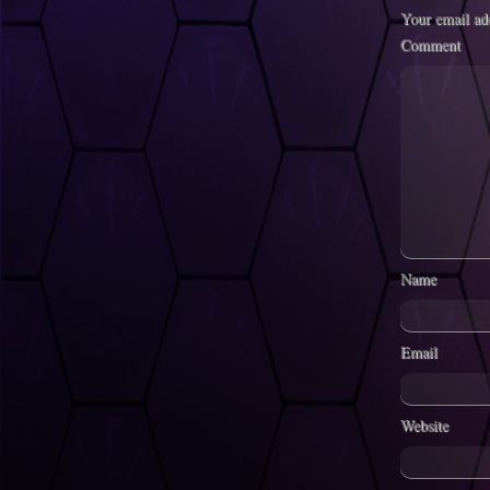
Your email add
Comment
Name
Email
Website