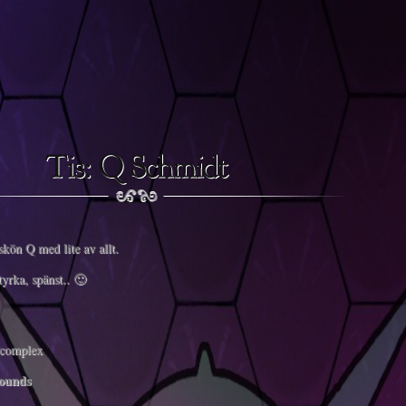
skön Q med lite av allt.
tyrka, spänst.. 🙂
complex
rounds