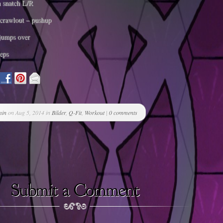
 snatch L/R
 crawlout – pushup
jumps over
eps
min
on Aug 5, 2014 in
Bilder
,
Q-Fit
,
Workout
|
0 comments