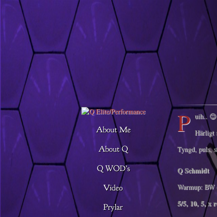
Descargar musica
P
uih.. 😉
Härligt 
Tyngd, puls, s
Q Schmidt
Warmup: BW 
5/5, 10, 5, x 