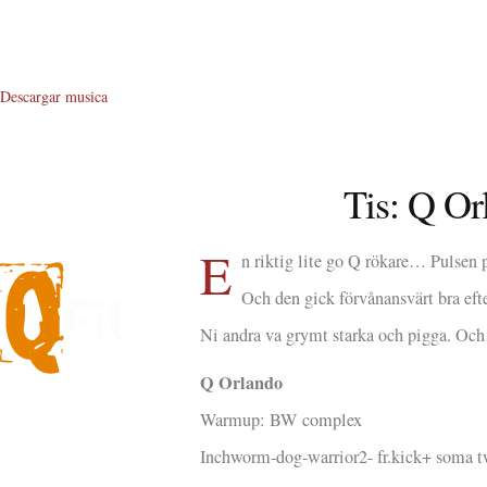
Descargar musica
Tis: Q Or
E
n riktig lite go Q rökare… Pulsen 
Och den gick förvånansvärt bra eft
Ni andra va grymt starka och pigga. Och 
Q Orlando
Warmup: BW complex
About Me
Inchworm-dog-warrior2- fr.kick+ soma 
About Q