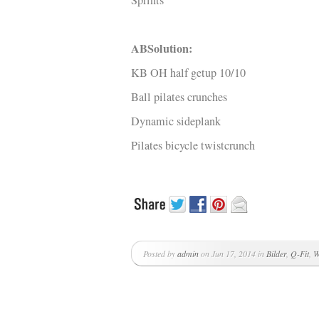
Sprints
ABSolution:
KB OH half getup 10/10
Ball pilates crunches
Dynamic sideplank
Pilates bicycle twistcrunch
Posted by
admin
on Jun 17, 2014 in
Bilder
,
Q-Fit
,
W