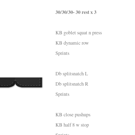
Q WOD’s
30/30/30- 30 rest x 3
Video
Prylar
KB goblet squat n press
KB dynamic row
Kläder
Sprints
Musik
Länkar
Db splitsnatch L
Db splitsnatch R
Sprints
KB close pushups
KB half 8 w stop