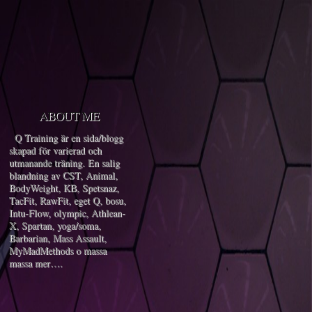
ABOUT ME
Q Training är en sida/blogg
skapad för varierad och
utmanande träning. En salig
blandning av CST, Animal,
BodyWeight, KB, Spetsnaz,
TacFit, RawFit, eget Q, bosu,
Intu-Flow, olympic, Athlean-
X, Spartan, yoga/soma,
Barbarian, Mass Assault,
MyMadMethods o massa
massa mer….