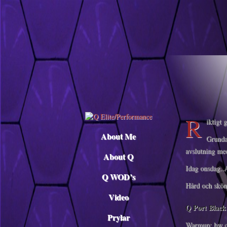
Descargar musica
R
iktigt 
About Me
Grunda
avslutning med
About Q
Idag onsdag..
Q WOD’s
Hård och skö
Video
Q Port Black
Prylar
Warmup: bw 