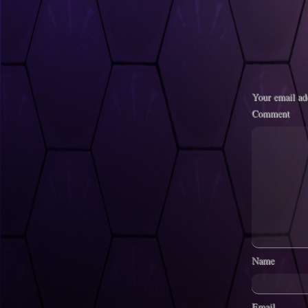
Your email add
Comment
Name
Email