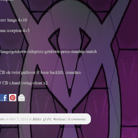
rev lunge 4×10
oma scorpion 4×5
-lunge/getdown-sidepress-getdown-press-standup-snatch
B oh twist pullover // bosu backlift, crunches
// CB s.hand swing-clean x2
min
on Mar 5, 2014 in
Bilder
,
Q-Fit
,
Workout
|
0 comments