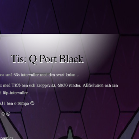
Tis: Q Port Black
goa små 60s intervaller med den svart kulan…
t med TRX-ben och kroppsvikt, 60/30 rundor, ABSolution och sen
 löp-intervaller..
AJ i ben o rumpa 😉
n Q 🙂
complex