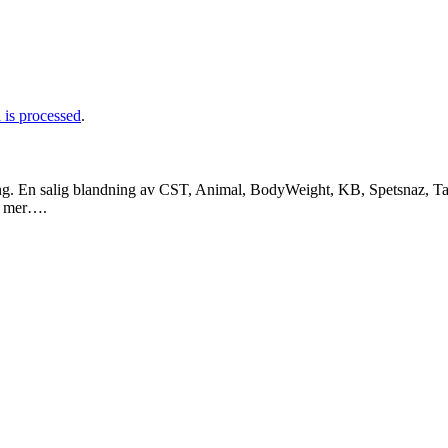
is processed
.
ng. En salig blandning av CST, Animal, BodyWeight, KB, Spetsnaz, Tac
a mer….