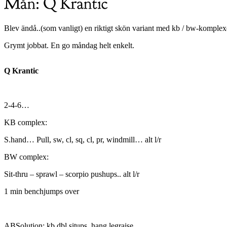
Blev ändå..(som vanligt) en riktigt skön variant med kb / bw-komplexer
Grymt jobbat. En go måndag helt enkelt.
Q Krantic
2-4-6…
KB complex:
S.hand… Pull, sw, cl, sq, cl, pr, windmill… alt l/r
BW complex:
Sit-thru – sprawl – scorpio pushups.. alt l/r
1 min benchjumps over
ABSolution: kb dbl situps, hang legraise