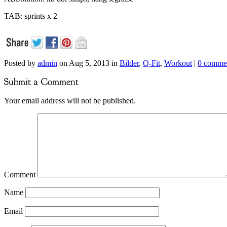
TAB: sprints x 2
Posted by
admin
on Aug 5, 2013 in
Bilder
,
Q-Fit
,
Workout
|
0 comme
Your email address will not be published.
Comment
Name
Email