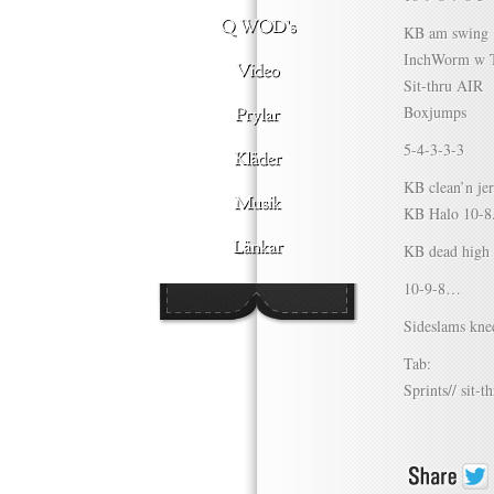
KB am swing
InchWorm w 
Sit-thru AIR
Boxjumps
5-4-3-3-3
KB clean’n jer
KB Halo 10-8.
KB dead high 
10-9-8…
Sideslams knee
Tab:
Sprints// sit-t