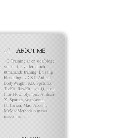
Q Training är en sida/blogg
skapad för varierad och
utmanande träning. En salig
blandning av CST, Animal,
BodyWeight, KB, Spetsnaz,
TacFit, RawFit, eget Q, bosu,
Intu-Flow, olympic, Athlean-
X, Spartan, yoga/soma,
Barbarian, Mass Assault,
MyMadMethods o massa
massa mer….