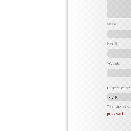
Name
Email
Website
Current ye@r
This site use
processed
.