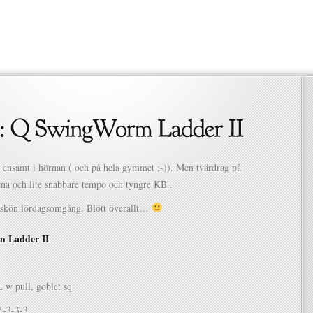
v ensamt i hörnan ( och på hela gymmet ;-)). Men tvärdrag på
ena och lite snabbare tempo och tyngre KB..
n skön lördagsomgång. Blött överallt…
 Ladder II
 w pull, goblet sq
4-3-3-3