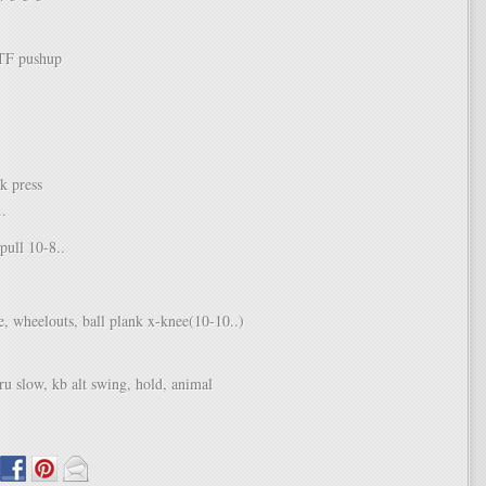
TF pushup
k press
.
pull 10-8..
, wheelouts, ball plank x-knee(10-10..)
hru slow, kb alt swing, hold, animal