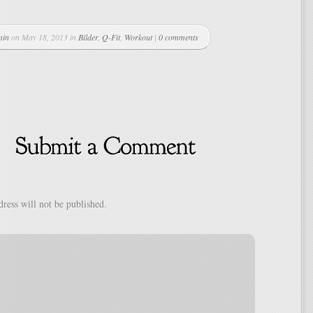
min
on May 18, 2013 in
Bilder
,
Q-Fit
,
Workout
|
0 comments
ress will not be published.