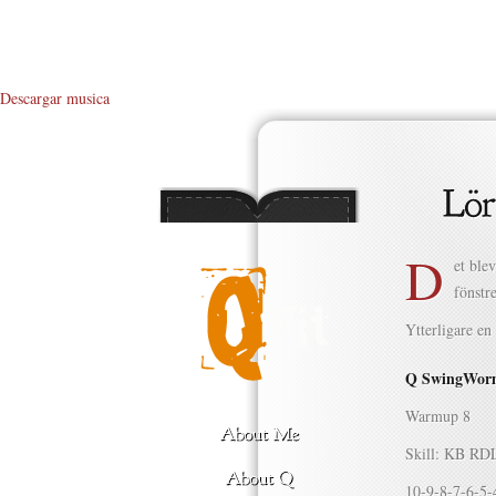
Descargar musica
D
et ble
fönstr
Ytterligare e
Q SwingWorm
Warmup 8
Skill: KB RDL
10-9-8-7-6-5-