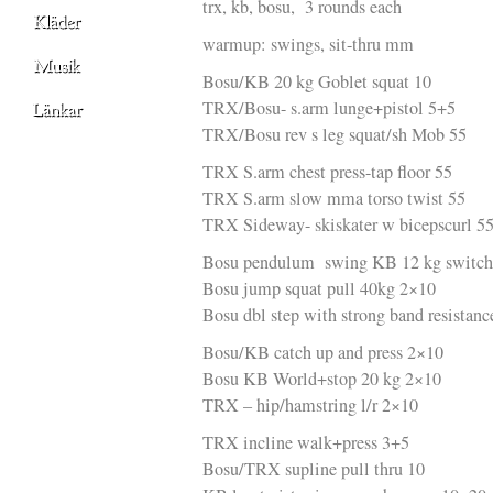
trx, kb, bosu, 3 rounds each
warmup: swings, sit-thru mm
Bosu/KB 20 kg Goblet squat 10
TRX/Bosu- s.arm lunge+pistol 5+5
TRX/Bosu rev s leg squat/sh Mob 55
TRX S.arm chest press-tap floor 55
TRX S.arm slow mma torso twist 55
TRX Sideway- skiskater w bicepscurl 5
Bosu pendulum swing KB 12 kg switch
Bosu jump squat pull 40kg 2×10
Bosu dbl step with strong band resistanc
Bosu/KB catch up and press 2×10
Bosu KB World+stop 20 kg 2×10
TRX – hip/hamstring l/r 2×10
TRX incline walk+press 3+5
Bosu/TRX supline pull thru 10