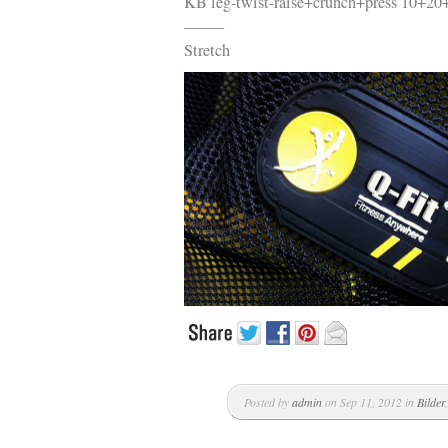
KB leg-twist-raise+crunch+press 10+20
——–
Stretch
Posted by
admin
on Sep 11, 2012 in
Bilder