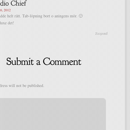
6, 2012
dde helt rätt. Tab-löpning bort o aningens mör. 🙂
luxe det!
Respond
ress will not be published.