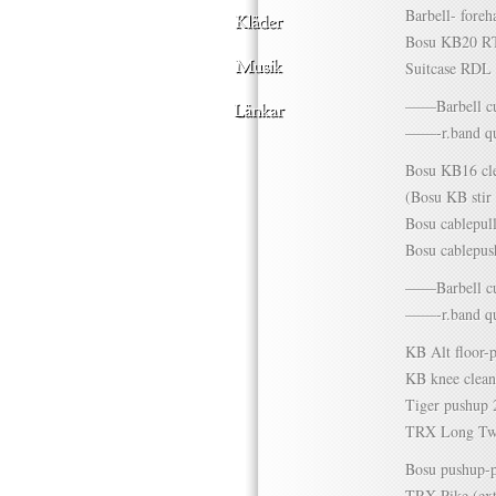
Barbell- foreh
Bosu KB20 R
Suitcase RDL 
——Barbell cur
——-r.band qu
Bosu KB16 cle
(Bosu KB stir
Bosu cablepul
Bosu cablepus
——Barbell cur
——-r.band qu
KB Alt floor-
KB knee clean
Tiger pushup 
TRX Long Twi
Bosu pushup-
TRX Pike (ext