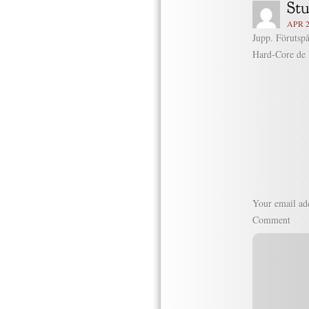
APR 2
Jupp. Förutspå
Hard-Core de 
Your email add
Comment