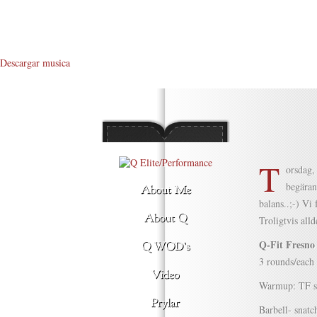
Descargar musica
T
orsdag,
begäran
balans..;-) Vi
Troligtvis all
Q-Fit Fresno
3 rounds/each 
Warmup: TF sit
Barbell- snatc