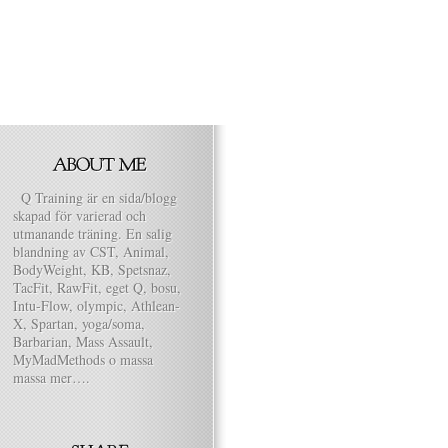
Q Training är en sida/blogg
skapad för varierad och
utmanande träning. En salig
blandning av CST, Animal,
BodyWeight, KB, Spetsnaz,
TacFit, RawFit, eget Q, bosu,
Intu-Flow, olympic, Athlean-
X, Spartan, yoga/soma,
Barbarian, Mass Assault,
MyMadMethods o massa
massa mer….