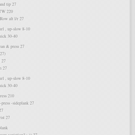
and tip 27
TW 220
Row alt l/r 27
l , up-slow 8-10
ick 30-40
an & press 27
 27)
l 27
h 27
l , up-slow 8-10
ick 30-40
press 210
-press -sideplank 27
27
st 27
plank
rem variation? ;-)) 27