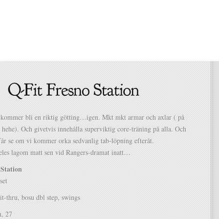
 kommer bli en riktig götting…igen. Mkt mkt armar och axlar ( på
 hehe). Och givetvis innehålla superviktig core-träning på alla. Och
 får se om vi kommer orka sedvanlig tab-löpning efteråt.
deles lagom matt sen vid Rangers-dramat inatt…
 Station
set
-thru, bosu dbl step, swings
h, 27