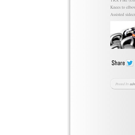
Knees to elbo
Assisted side
Posted by
ad