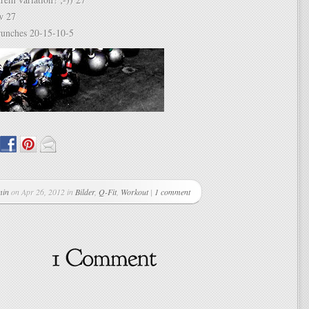
w 27
crunches 20-15-10-5
min
on Apr 26, 2012 in
Bilder
,
Q-Fit
,
Workout
|
1 comment