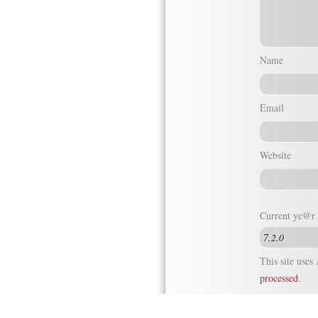
Name
Email
Website
Current ye@r
This site use
processed
.