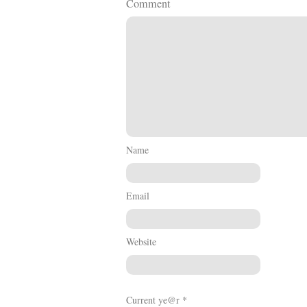
Comment
Name
Email
Website
Current ye@r
*