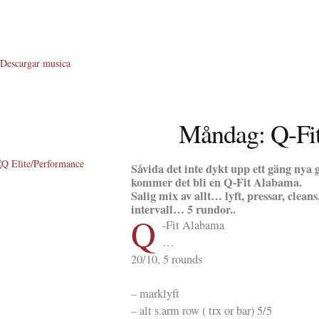
Descargar musica
Måndag: Q-Fi
Såvida
det inte dykt upp ett gäng ny
kommer det bli en Q-Fit Alabama.
About Me
Salig mix av allt… lyft, pressar, cle
intervall… 5 rundor..
Q
About Q
-Fit Alabama
…
Q WOD’s
20/10, 5 rounds
Video
– marklyft
Prylar
– alt s.arm row ( trx or bar) 5/5