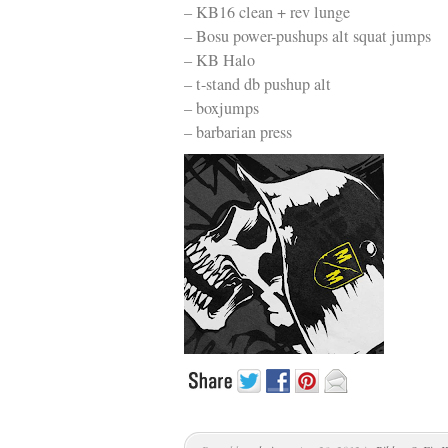
– KB16 clean + rev lunge
Kläder
– Bosu power-pushups alt squat jumps
Musik
– KB Halo
– t-stand db pushup alt
Länkar
– boxjumps
– barbarian press