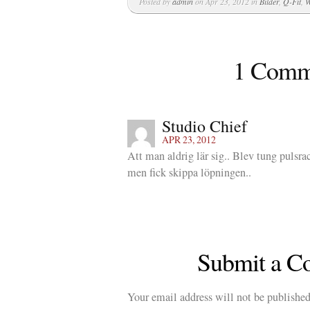
Posted by
admin
on Apr 23, 2012 in
Bilder
,
Q-Fit
,
W
1 Comm
Studio Chief
APR 23, 2012
Att man aldrig lär sig.. Blev tung pulsrac
men fick skippa löpningen..
Submit a 
Your email address will not be published