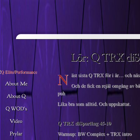
Descargar musica
N
äst sista Q TRX för i år… och näst
Och de fick en rejäl omgång av båd
puh
Lika bra som alltid. Och uppskattat.
Q TRX diSparling 45-10
Warmup: BW Complex + TRX intro