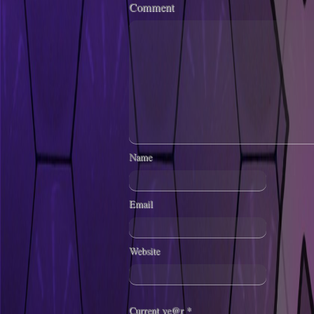
Comment
Name
Email
Website
Current ye@r
*