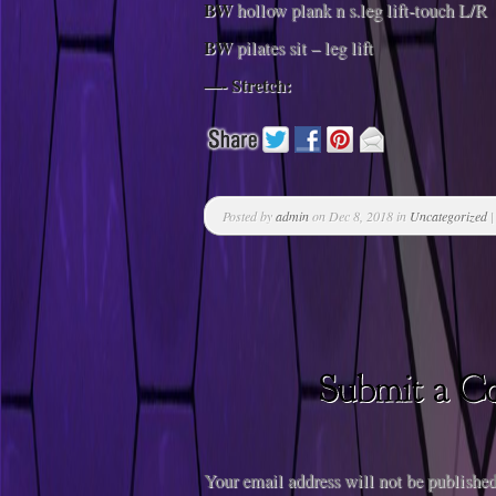
BW
hollow plank n s.leg lift-touch L/R
BW
pilates sit – leg lift
—- Stretch:
Posted by
admin
on Dec 8, 2018 in
Uncategorized
Your email address will not be published