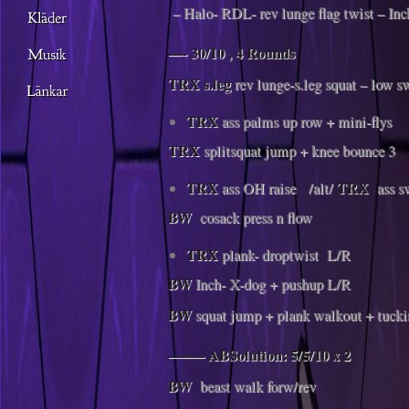
– Halo- RDL- rev lunge flag twist – Inc
—- 30/10 , 4 Rounds
TRX
s.leg
rev lunge-s.leg squat – low s
TRX
ass
palms up row + mini-flys
TRX
splitsquat jump + knee bounce 3
TRX
TRX
ass OH raise /alt/
ass 
BW
cosack press n flow
TRX
plank- droptwist L/R
BW
Inch- X-dog + pushup L/R
BW
squat jump + plank walkout + tucki
——– ABSolution: 5/5/10 x 2
BW
beast walk forw/rev