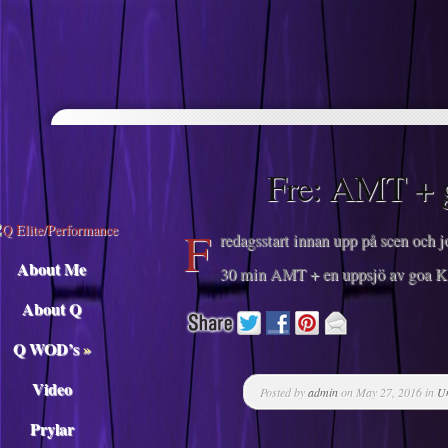
Descargar musica
Fre: AMT + 
F
redagsstart innan upp på scen och j
About Me
30 min AMT + en uppsjö av goa KB 
About Q
Q WOD’s
»
Video
Posted by
admin
on May 27, 2016 in
Un
Prylar