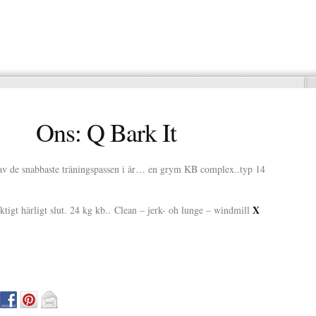
Ons: Q Bark It
 av de snabbaste träningspassen i år… en grym KB complex..typ 14
X
iktigt härligt slut. 24 kg kb.. Clean – jerk- oh lunge – windmill