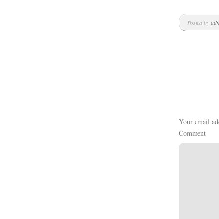
Kläder
Posted by
ad
Musik
Länkar
Your email add
Comment