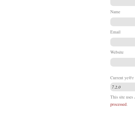
Name
Email
Website
Current ye@r
This site use
processed
.