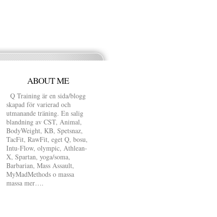
ABOUT ME
Q Training är en sida/blogg
skapad för varierad och
utmanande träning. En salig
blandning av CST, Animal,
BodyWeight, KB, Spetsnaz,
TacFit, RawFit, eget Q, bosu,
Intu-Flow, olympic, Athlean-
X, Spartan, yoga/soma,
Barbarian, Mass Assault,
MyMadMethods o massa
massa mer….