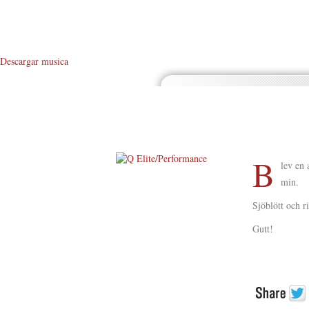
Descargar musica
B
lev en
min.
About Me
Sjöblött och r
About Q
Gutt!
Q WOD’s
Video
Prylar