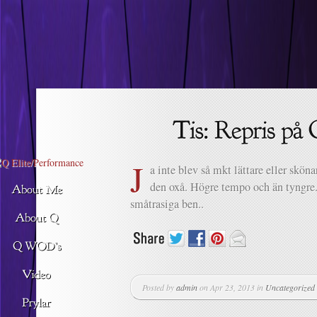
Descargar musica
J
a inte blev så mkt lättare eller skö
den oxå. Högre tempo och än tyngre.
småtrasiga ben..
Posted by
admin
on Apr 23, 2013 in
Uncategorized