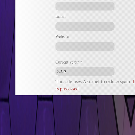
Email
Website
Current ye@r
*
This site uses Akismet to reduce spam.
L
is processed
.