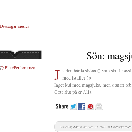
Descargar musica
Sön: magsju
J
a den hårda sköna Q som skulle avsl
med istället 😉
About Me
Inget kul med magsjuka, men e snart teb
About Q
Gott slut på er Alla
Q WOD’s
Video
Prylar
Posted by
admin
on Dec 30, 2012 in
Uncategorized