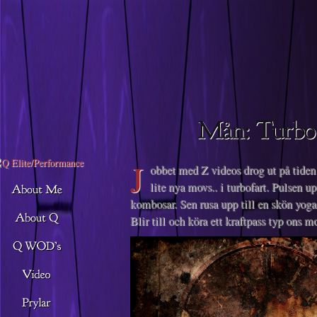
Descargar musica
J
obbet med Z videos drog ut på tide
lite nya movs.. i turbofart. Pulsen u
kombosar. Sen rusa upp till en skön yo
Blir till och köra ett kraftpass typ ons mo