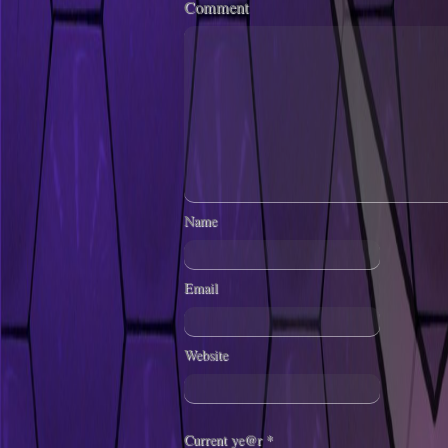
Comment
Name
Email
Website
Current ye@r
*