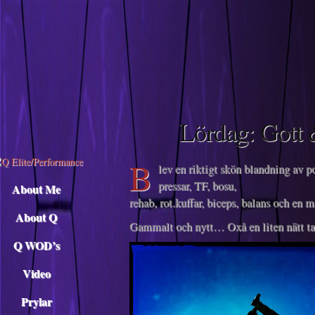
Descargar musica
Lördag: Gott 
B
lev en riktigt skön blandning av p
pressar, TF, bosu,
About Me
rehab, rot.kuffar, biceps, balans och en m
About Q
Gammalt och nytt… Oxå en liten nätt ta
Q WOD’s
Video
Prylar