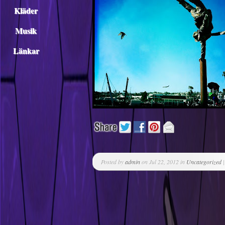
Kläder
Musik
Länkar
Posted by
admin
on Jul 22, 2012 in
Uncategorized