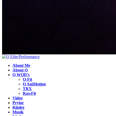
About Me
About Q
Q WOD’s
Q-Fit
Q AniMotion
TRX
RawFit
Video
Prylar
Kläder
Musik