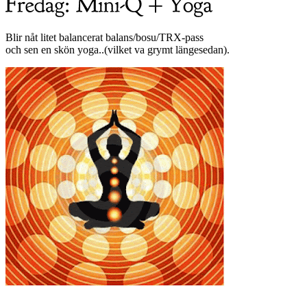
Blir nåt litet balancerat balans/bosu/TRX-pass
och sen en skön yoga..(vilket va grymt längesedan).