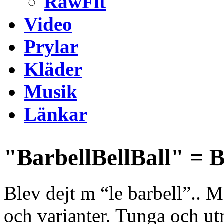
RawFit
Video
Prylar
Kläder
Musik
Länkar
"BarbellBellBall" = 
Blev dejt m “le barbell”..
och varianter. Tunga och u