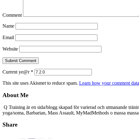
Comment
Name
Email
Website
Current ye@r
*
This site uses Akismet to reduce spam.
Learn how your comment data 
About Me
Q Training är en sida/blogg skapad för varierad och utmanande träni
yoga/soma, Barbarian, Mass Assault, MyMadMethods o massa mass
Share