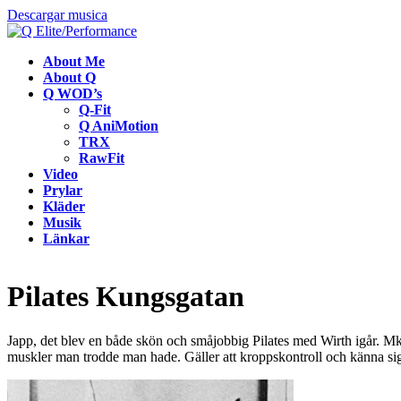
Descargar musica
About Me
About Q
Q WOD’s
Q-Fit
Q AniMotion
TRX
RawFit
Video
Prylar
Kläder
Musik
Länkar
Pilates Kungsgatan
Japp, det blev en både skön och småjobbig Pilates med Wirth igår. Mkt
muskler man trodde man hade. Gäller att kroppskontroll och känna sig 