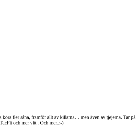
köra fler såna, framför allt av killarna… men även av tjejerna. Tar på
acFit och mer vitt.. Och mer..;-)