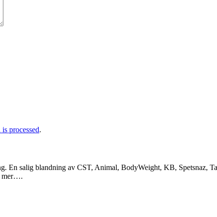
is processed
.
ng. En salig blandning av CST, Animal, BodyWeight, KB, Spetsnaz, Tac
a mer….